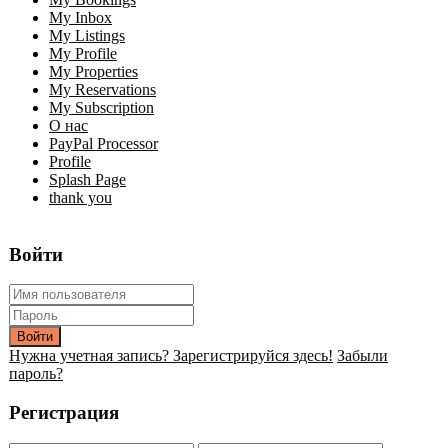
My Inbox
My Listings
My Profile
My Properties
My Reservations
My Subscription
О нас
PayPal Processor
Profile
Splash Page
thank you
Войти
Войти
Нужна учетная запись? Зарегистрируйся здесь!
Забыли
пароль?
Регистрация