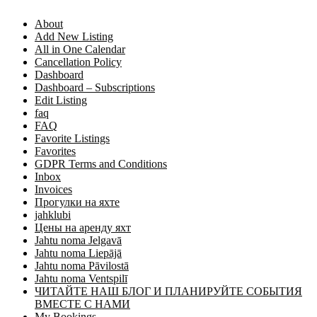
About
Add New Listing
All in One Calendar
Cancellation Policy
Dashboard
Dashboard – Subscriptions
Edit Listing
faq
FAQ
Favorite Listings
Favorites
GDPR Terms and Conditions
Inbox
Invoices
Прогулки на яхте
jahklubi
Цены на аренду яхт
Jahtu noma Jelgavā
Jahtu noma Liepājā
Jahtu noma Pāvilostā
Jahtu noma Ventspilī
ЧИТАЙТЕ НАШ БЛОГ И ПЛАНИРУЙТЕ СОБЫТИЯ
ВМЕСТЕ С НАМИ
My Bookings