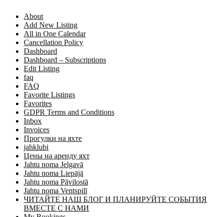
About
Add New Listing
All in One Calendar
Cancellation Policy
Dashboard
Dashboard – Subscriptions
Edit Listing
faq
FAQ
Favorite Listings
Favorites
GDPR Terms and Conditions
Inbox
Invoices
Прогулки на яхте
jahklubi
Цены на аренду яхт
Jahtu noma Jelgavā
Jahtu noma Liepājā
Jahtu noma Pāvilostā
Jahtu noma Ventspilī
ЧИТАЙТЕ НАШ БЛОГ И ПЛАНИРУЙТЕ СОБЫТИЯ
ВМЕСТЕ С НАМИ
My Bookings