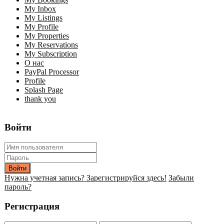
My Inbox
My Listings
My Profile
My Properties
My Reservations
My Subscription
О нас
PayPal Processor
Profile
Splash Page
thank you
Войти
Войти
Нужна учетная запись? Зарегистрируйся здесь!
Забыли
пароль?
Регистрация