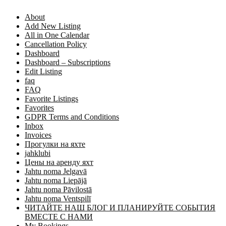
About
Add New Listing
All in One Calendar
Cancellation Policy
Dashboard
Dashboard – Subscriptions
Edit Listing
faq
FAQ
Favorite Listings
Favorites
GDPR Terms and Conditions
Inbox
Invoices
Прогулки на яхте
jahklubi
Цены на аренду яхт
Jahtu noma Jelgavā
Jahtu noma Liepājā
Jahtu noma Pāvilostā
Jahtu noma Ventspilī
ЧИТАЙТЕ НАШ БЛОГ И ПЛАНИРУЙТЕ СОБЫТИЯ
ВМЕСТЕ С НАМИ
My Bookings