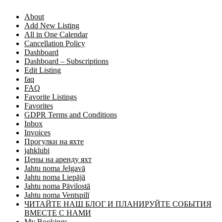
About
Add New Listing
All in One Calendar
Cancellation Policy
Dashboard
Dashboard – Subscriptions
Edit Listing
faq
FAQ
Favorite Listings
Favorites
GDPR Terms and Conditions
Inbox
Invoices
Прогулки на яхте
jahklubi
Цены на аренду яхт
Jahtu noma Jelgavā
Jahtu noma Liepājā
Jahtu noma Pāvilostā
Jahtu noma Ventspilī
ЧИТАЙТЕ НАШ БЛОГ И ПЛАНИРУЙТЕ СОБЫТИЯ
ВМЕСТЕ С НАМИ
My Bookings