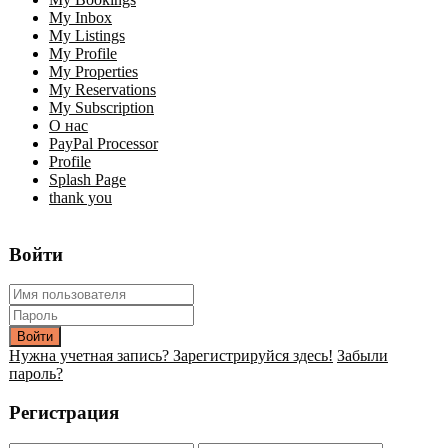
My Inbox
My Listings
My Profile
My Properties
My Reservations
My Subscription
О нас
PayPal Processor
Profile
Splash Page
thank you
Войти
Войти
Нужна учетная запись? Зарегистрируйся здесь!
Забыли
пароль?
Регистрация