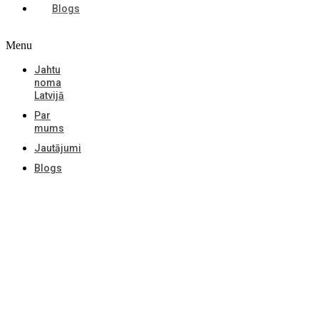
Blogs
Menu
Jahtu
noma
Latvijā
Par
mums
Jautājumi
Blogs