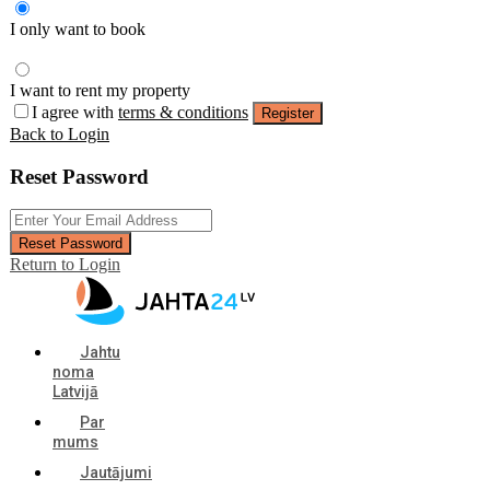
I only want to book
I want to rent my property
I agree with
terms & conditions
Register
Back to Login
Reset Password
Reset Password
Return to Login
Jahtu
noma
Latvijā
Par
mums
Jautājumi