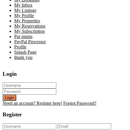
My Inbox
My Listings
My Profile
My Properties
My Reservations
My Subscription
Par mums
PayPal Processor
Profile
Splash Page
thank you
Login
Login
Need an account? Register here!
Forgot Password?
Register