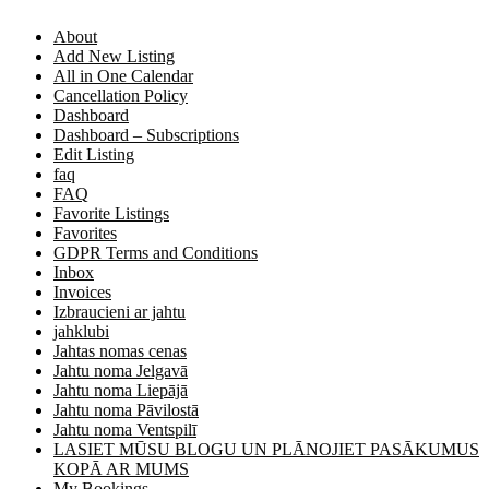
About
Add New Listing
All in One Calendar
Cancellation Policy
Dashboard
Dashboard – Subscriptions
Edit Listing
faq
FAQ
Favorite Listings
Favorites
GDPR Terms and Conditions
Inbox
Invoices
Izbraucieni ar jahtu
jahklubi
Jahtas nomas cenas
Jahtu noma Jelgavā
Jahtu noma Liepājā
Jahtu noma Pāvilostā
Jahtu noma Ventspilī
LASIET MŪSU BLOGU UN PLĀNOJIET PASĀKUMUS
KOPĀ AR MUMS
My Bookings