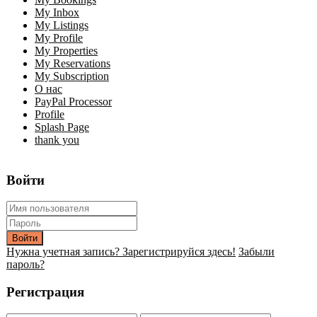
My Inbox
My Listings
My Profile
My Properties
My Reservations
My Subscription
О нас
PayPal Processor
Profile
Splash Page
thank you
Войти
Войти
Нужна учетная запись? Зарегистрируйся здесь!
Забыли
пароль?
Регистрация