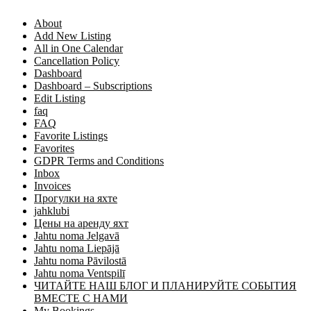
About
Add New Listing
All in One Calendar
Cancellation Policy
Dashboard
Dashboard – Subscriptions
Edit Listing
faq
FAQ
Favorite Listings
Favorites
GDPR Terms and Conditions
Inbox
Invoices
Прогулки на яхте
jahklubi
Цены на аренду яхт
Jahtu noma Jelgavā
Jahtu noma Liepājā
Jahtu noma Pāvilostā
Jahtu noma Ventspilī
ЧИТАЙТЕ НАШ БЛОГ И ПЛАНИРУЙТЕ СОБЫТИЯ
ВМЕСТЕ С НАМИ
My Bookings