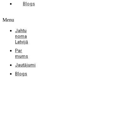
Blogs
Menu
Jahtu
noma
Latvijā
Par
mums
Jautājumi
Blogs