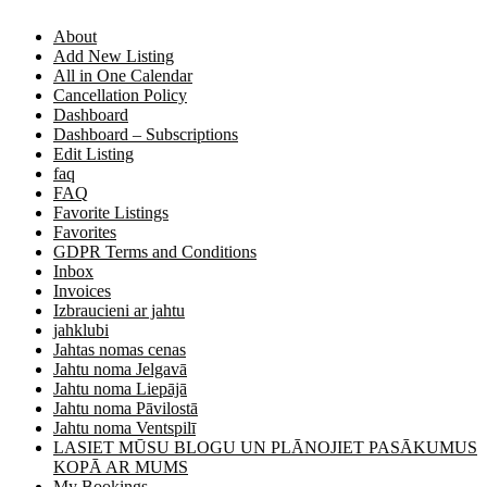
About
Add New Listing
All in One Calendar
Cancellation Policy
Dashboard
Dashboard – Subscriptions
Edit Listing
faq
FAQ
Favorite Listings
Favorites
GDPR Terms and Conditions
Inbox
Invoices
Izbraucieni ar jahtu
jahklubi
Jahtas nomas cenas
Jahtu noma Jelgavā
Jahtu noma Liepājā
Jahtu noma Pāvilostā
Jahtu noma Ventspilī
LASIET MŪSU BLOGU UN PLĀNOJIET PASĀKUMUS
KOPĀ AR MUMS
My Bookings