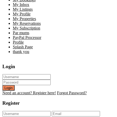
My Inbox
My Listings
My Profile
My Properties
My Reservations
My Subscription
Par mums
PayPal Processor
Profile
Splash Page
thank you
Login
Login
Need an account? Register here!
Forgot Password?
Register