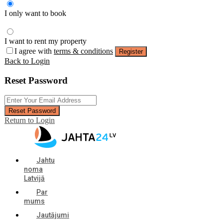
I only want to book
I want to rent my property
I agree with
terms & conditions
Register
Back to Login
Reset Password
Reset Password
Return to Login
Jahtu
noma
Latvijā
Par
mums
Jautājumi