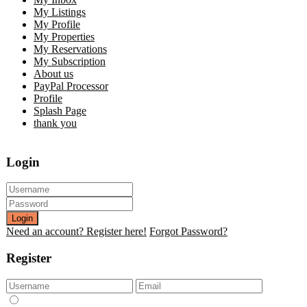
My Listings
My Profile
My Properties
My Reservations
My Subscription
About us
PayPal Processor
Profile
Splash Page
thank you
Login
Login
Need an account? Register here!
Forgot Password?
Register