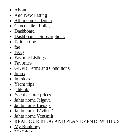
About
Add New Listing
All in One Calendar
Cancellation Policy
Dashboard
Dashboard – Subscriptions
Edit Listing
faq
FAQ
Favorite Listings
Favorites
GDPR Terms and Conditions
Inbox
Invoices
Yacht trips
jahklubi
Yacht charter prices
Jahtu noma Jelgavā
Jahtu noma Liepājā
Jahtu noma Pāvilostā
Jahtu noma Ventspilī
READ OUR BLOG AND PLAN EVENTS WITH US
My Bookings
My Inbox