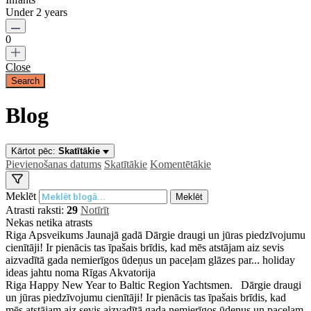
Under 2 years
0
Close
Blog
Kārtot pēc:
Skatītākie
Pievienošanas datums
Skatītākie
Komentētākie
Meklēt
Meklēt
Atrasti raksti:
29
Notīrīt
Nekas netika atrasts
Riga
Apsveikums Jaunajā gadā
Dārgie draugi un jūras piedzīvojumu
cienītāji! Ir pienācis tas īpašais brīdis, kad mēs atstājam aiz sevis
aizvadītā gada nemierīgos ūdeņus un paceļam glāzes par...
holiday
ideas
jahtu noma
Rīgas Akvatorija
Riga
Happy New Year to Baltic Region Yachtsmen.
Dārgie draugi
un jūras piedzīvojumu cienītāji! Ir pienācis tas īpašais brīdis, kad
mēs atstājam aiz sevis aizvadītā gada nemierīgos ūdeņus un paceļam