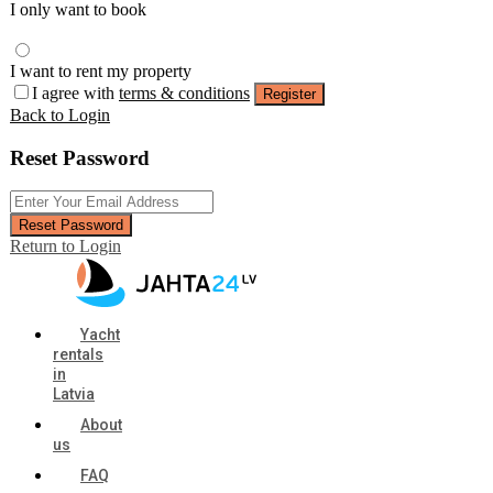
I only want to book
I want to rent my property
I agree with
terms & conditions
Register
Back to Login
Reset Password
Reset Password
Return to Login
Yacht
rentals
in
Latvia
About
us
FAQ