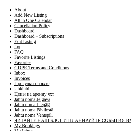
About
Add New Listing
All in One Calendar
Cancellation Policy
Dashboard
Dashboard – Subscriptions
Edit Listing
faq
FAQ
Favorite Listings
Favorites
GDPR Terms and Conditions
Inbox
Invoices
Прогулки на яхте
jahklubi
Цены на аренду яхт
Jahtu noma Jelgavā
Jahtu noma Liepājā
Jahtu noma Pāvilostā
Jahtu noma Ventspilī
ЧИТАЙТЕ НАШ БЛОГ И ПЛАНИРУЙТЕ СОБЫТИЯ В
My Bookings
My Inbox