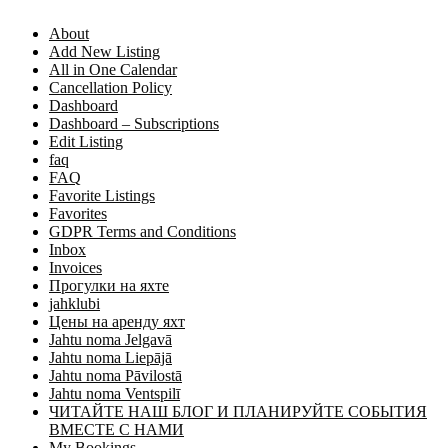
About
Add New Listing
All in One Calendar
Cancellation Policy
Dashboard
Dashboard – Subscriptions
Edit Listing
faq
FAQ
Favorite Listings
Favorites
GDPR Terms and Conditions
Inbox
Invoices
Прогулки на яхте
jahklubi
Цены на аренду яхт
Jahtu noma Jelgavā
Jahtu noma Liepājā
Jahtu noma Pāvilostā
Jahtu noma Ventspilī
ЧИТАЙТЕ НАШ БЛОГ И ПЛАНИРУЙТЕ СОБЫТИЯ
ВМЕСТЕ С НАМИ
My Bookings