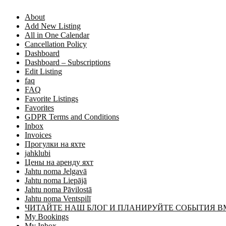
About
Add New Listing
All in One Calendar
Cancellation Policy
Dashboard
Dashboard – Subscriptions
Edit Listing
faq
FAQ
Favorite Listings
Favorites
GDPR Terms and Conditions
Inbox
Invoices
Прогулки на яхте
jahklubi
Цены на аренду яхт
Jahtu noma Jelgavā
Jahtu noma Liepājā
Jahtu noma Pāvilostā
Jahtu noma Ventspilī
ЧИТАЙТЕ НАШ БЛОГ И ПЛАНИРУЙТЕ СОБЫТИЯ В
My Bookings
My Inbox