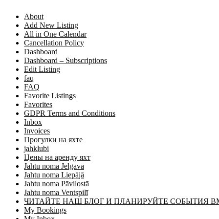
About
Add New Listing
All in One Calendar
Cancellation Policy
Dashboard
Dashboard – Subscriptions
Edit Listing
faq
FAQ
Favorite Listings
Favorites
GDPR Terms and Conditions
Inbox
Invoices
Прогулки на яхте
jahklubi
Цены на аренду яхт
Jahtu noma Jelgavā
Jahtu noma Liepājā
Jahtu noma Pāvilostā
Jahtu noma Ventspilī
ЧИТАЙТЕ НАШ БЛОГ И ПЛАНИРУЙТЕ СОБЫТИЯ В
My Bookings
My Inbox