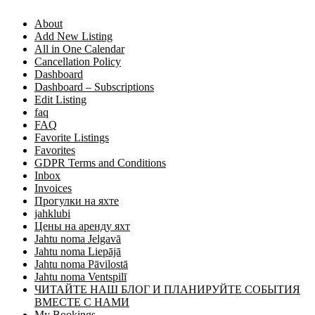
About
Add New Listing
All in One Calendar
Cancellation Policy
Dashboard
Dashboard – Subscriptions
Edit Listing
faq
FAQ
Favorite Listings
Favorites
GDPR Terms and Conditions
Inbox
Invoices
Прогулки на яхте
jahklubi
Цены на аренду яхт
Jahtu noma Jelgavā
Jahtu noma Liepājā
Jahtu noma Pāvilostā
Jahtu noma Ventspilī
ЧИТАЙТЕ НАШ БЛОГ И ПЛАНИРУЙТЕ СОБЫТИЯ
ВМЕСТЕ С НАМИ
My Bookings