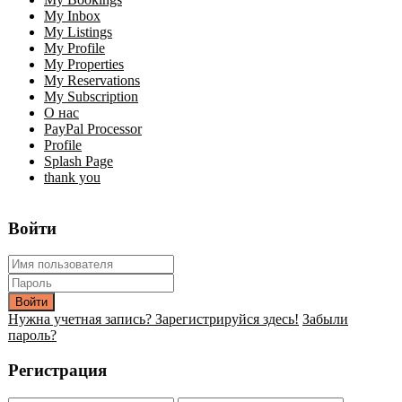
My Inbox
My Listings
My Profile
My Properties
My Reservations
My Subscription
О нас
PayPal Processor
Profile
Splash Page
thank you
Войти
Войти
Нужна учетная запись? Зарегистрируйся здесь!
Забыли
пароль?
Регистрация