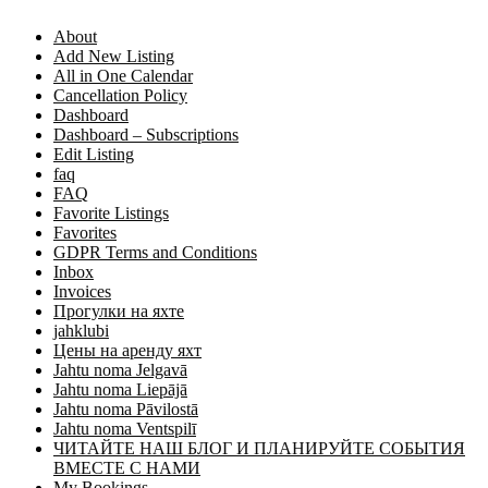
About
Add New Listing
All in One Calendar
Cancellation Policy
Dashboard
Dashboard – Subscriptions
Edit Listing
faq
FAQ
Favorite Listings
Favorites
GDPR Terms and Conditions
Inbox
Invoices
Прогулки на яхте
jahklubi
Цены на аренду яхт
Jahtu noma Jelgavā
Jahtu noma Liepājā
Jahtu noma Pāvilostā
Jahtu noma Ventspilī
ЧИТАЙТЕ НАШ БЛОГ И ПЛАНИРУЙТЕ СОБЫТИЯ
ВМЕСТЕ С НАМИ
My Bookings