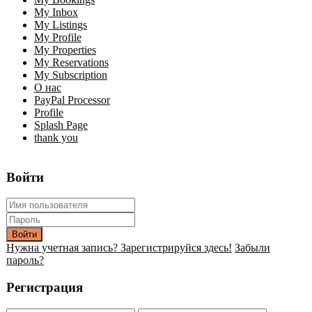
My Inbox
My Listings
My Profile
My Properties
My Reservations
My Subscription
О нас
PayPal Processor
Profile
Splash Page
thank you
Войти
Войти
Нужна учетная запись? Зарегистрируйся здесь!
Забыли
пароль?
Регистрация