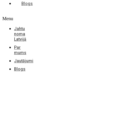
Blogs
Menu
Jahtu
noma
Latvijā
Par
mums
Jautājumi
Blogs