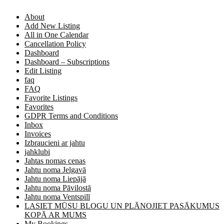
About
Add New Listing
All in One Calendar
Cancellation Policy
Dashboard
Dashboard – Subscriptions
Edit Listing
faq
FAQ
Favorite Listings
Favorites
GDPR Terms and Conditions
Inbox
Invoices
Izbraucieni ar jahtu
jahklubi
Jahtas nomas cenas
Jahtu noma Jelgavā
Jahtu noma Liepājā
Jahtu noma Pāvilostā
Jahtu noma Ventspilī
LASIET MŪSU BLOGU UN PLĀNOJIET PASĀKUMUS
KOPĀ AR MUMS
My Bookings