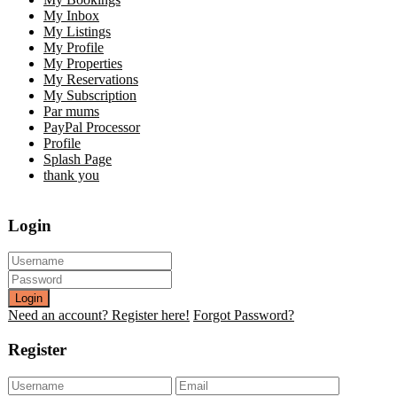
My Inbox
My Listings
My Profile
My Properties
My Reservations
My Subscription
Par mums
PayPal Processor
Profile
Splash Page
thank you
Login
Login
Need an account? Register here!
Forgot Password?
Register