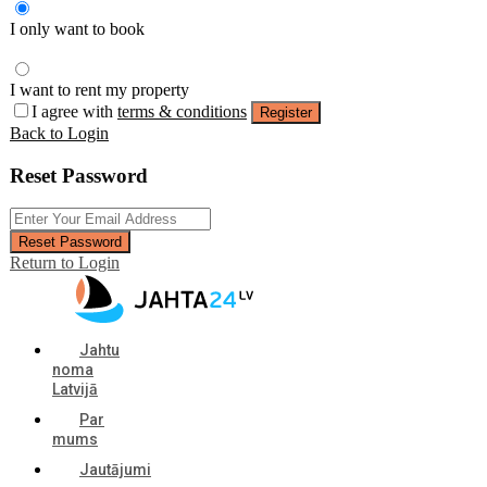
I only want to book
I want to rent my property
I agree with
terms & conditions
Register
Back to Login
Reset Password
Reset Password
Return to Login
Jahtu
noma
Latvijā
Par
mums
Jautājumi