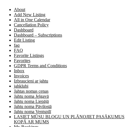
About
Add New Listing
All in One Calendar
Cancellation Policy
Dashboard
Dashboard – Subscriptions
Edit Listing
faq
FAQ
Favorite Listings
Favorites
GDPR Terms and Conditions
Inbox
Invoices
Izbraucieni ar jahtu
jahklubi
Jahtas nomas cenas
Jahtu noma Jelgavā
Jahtu noma Liepājā
Jahtu noma Pāvilostā
Jahtu noma Ventspilī
LASIET MŪSU BLOGU UN PLĀNOJIET PASĀKUMUS
KOPĀ AR MUMS
My Bookings