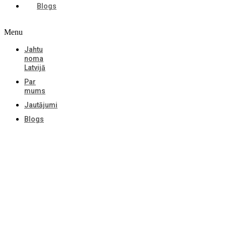
Blogs
Menu
Jahtu
noma
Latvijā
Par
mums
Jautājumi
Blogs