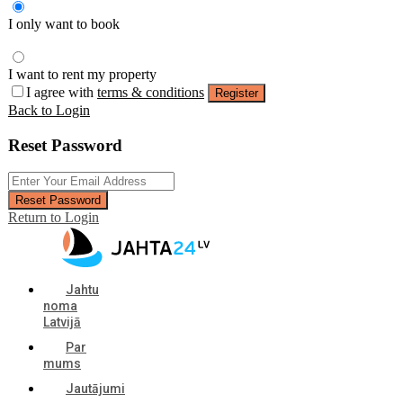
I only want to book
I want to rent my property
I agree with
terms & conditions
Register
Back to Login
Reset Password
Reset Password
Return to Login
Jahtu
noma
Latvijā
Par
mums
Jautājumi