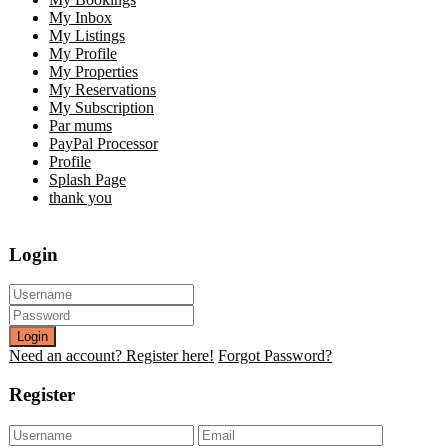
My Inbox
My Listings
My Profile
My Properties
My Reservations
My Subscription
Par mums
PayPal Processor
Profile
Splash Page
thank you
Login
Login
Need an account? Register here!
Forgot Password?
Register