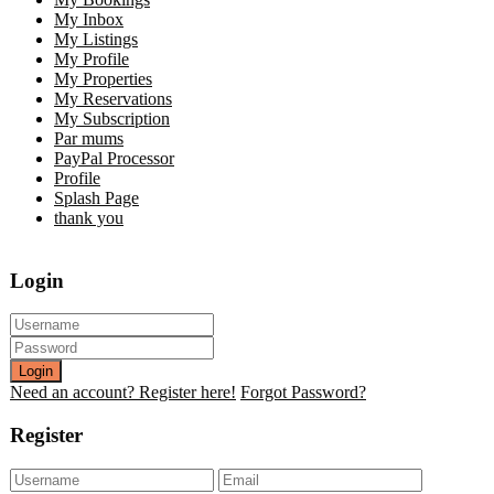
My Inbox
My Listings
My Profile
My Properties
My Reservations
My Subscription
Par mums
PayPal Processor
Profile
Splash Page
thank you
Login
Login
Need an account? Register here!
Forgot Password?
Register