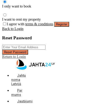
I only want to book
I want to rent my property
I agree with
terms & conditions
Register
Back to Login
Reset Password
Reset Password
Return to Login
Jahtu
noma
Latvijā
Par
mums
Jautājumi