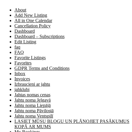
About
Add New Listing
All in One Calendar
Cancellation Policy
Dashboard
Dashboard – Subscriptions
Edit Listing
faq
FAQ
Favorite Listings
Favorites
GDPR Terms and Conditions
Inbox
Invoices
Izbraucieni ar jahtu
jahklubi
Jahtas nomas cenas
Jahtu noma Jelgavā
Jahtu noma Liepājā
Jahtu noma Pāvilostā
Jahtu noma Ventspilī
LASIET MŪSU BLOGU UN PLĀNOJIET PASĀKUMUS
KOPĀ AR MUMS
My Bookings