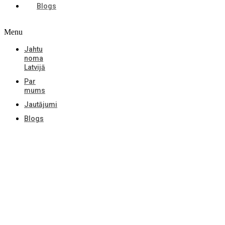
Blogs
Menu
Jahtu
noma
Latvijā
Par
mums
Jautājumi
Blogs