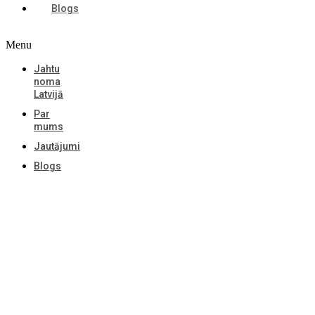
Blogs
Menu
Jahtu
noma
Latvijā
Par
mums
Jautājumi
Blogs