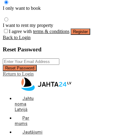
I only want to book
I want to rent my property
I agree with
terms & conditions
Register
Back to Login
Reset Password
Reset Password
Return to Login
Jahtu
noma
Latvijā
Par
mums
Jautājumi