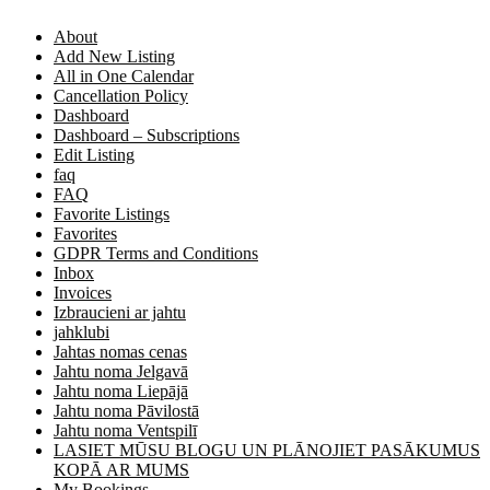
About
Add New Listing
All in One Calendar
Cancellation Policy
Dashboard
Dashboard – Subscriptions
Edit Listing
faq
FAQ
Favorite Listings
Favorites
GDPR Terms and Conditions
Inbox
Invoices
Izbraucieni ar jahtu
jahklubi
Jahtas nomas cenas
Jahtu noma Jelgavā
Jahtu noma Liepājā
Jahtu noma Pāvilostā
Jahtu noma Ventspilī
LASIET MŪSU BLOGU UN PLĀNOJIET PASĀKUMUS
KOPĀ AR MUMS
My Bookings