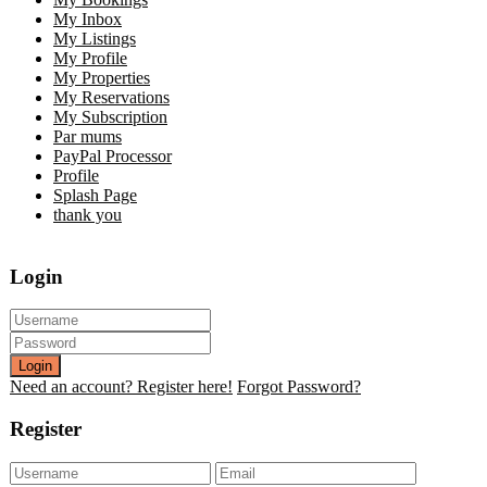
My Inbox
My Listings
My Profile
My Properties
My Reservations
My Subscription
Par mums
PayPal Processor
Profile
Splash Page
thank you
Login
Login
Need an account? Register here!
Forgot Password?
Register