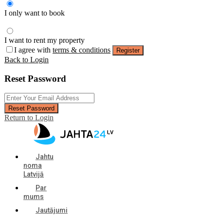
I only want to book
I want to rent my property
I agree with
terms & conditions
Register
Back to Login
Reset Password
Reset Password
Return to Login
Jahtu
noma
Latvijā
Par
mums
Jautājumi