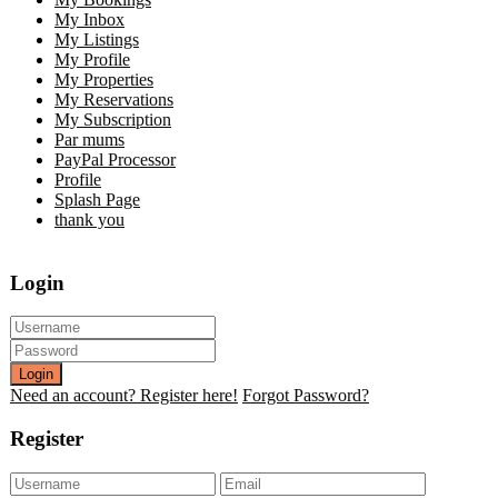
My Inbox
My Listings
My Profile
My Properties
My Reservations
My Subscription
Par mums
PayPal Processor
Profile
Splash Page
thank you
Login
Login
Need an account? Register here!
Forgot Password?
Register