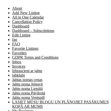
About
Add New Listing
All in One Calendar
Cancellation Policy
Dashboard
Dashboard – Subscriptions
Edit Listing
faq
FAQ
Favorite Listings
Favorites
GDPR Terms and Conditions
Inbox
Invoices
Izbraucieni ar jahtu
jahklubi
Jahtas nomas cenas
Jahtu noma Jelgavā
Jahtu noma Liepājā
Jahtu noma Pāvilostā
Jahtu noma Ventspilī
LASIET MŪSU BLOGU UN PLĀNOJIET PASĀKUMUS
KOPĀ AR MUMS
My Bookings