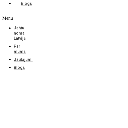
Blogs
Menu
Jahtu
noma
Latvijā
Par
mums
Jautājumi
Blogs