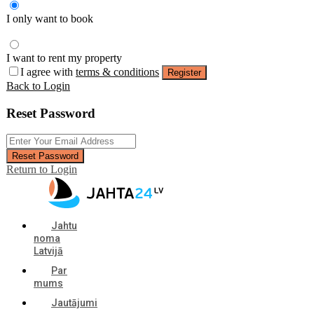
I only want to book
I want to rent my property
I agree with
terms & conditions
Register
Back to Login
Reset Password
Reset Password
Return to Login
Jahtu
noma
Latvijā
Par
mums
Jautājumi