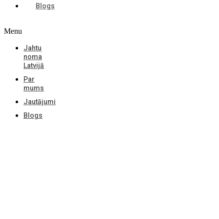
Blogs
Menu
Jahtu
noma
Latvijā
Par
mums
Jautājumi
Blogs