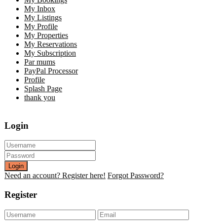
My Inbox
My Listings
My Profile
My Properties
My Reservations
My Subscription
Par mums
PayPal Processor
Profile
Splash Page
thank you
Login
Login
Need an account? Register here!
Forgot Password?
Register