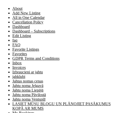
About
Add New Listing
All in One Calendar
Cancellation Policy
Dashboard
Dashboard – Subscriptions
Edit Listing
faq
FAQ
Favorite Listings
Favorites
GDPR Terms and Conditions
Inbox
Invoices
Izbraucieni ar jahtu
jahklubi
Jahtas nomas cenas
Jahtu noma Jelgavā
Jahtu noma Liepājā
Jahtu noma Pāvilostā
Jahtu noma Ventspilī
LASIET MŪSU BLOGU UN PLĀNOJIET PASĀKUMUS
KOPĀ AR MUMS
My Bookings