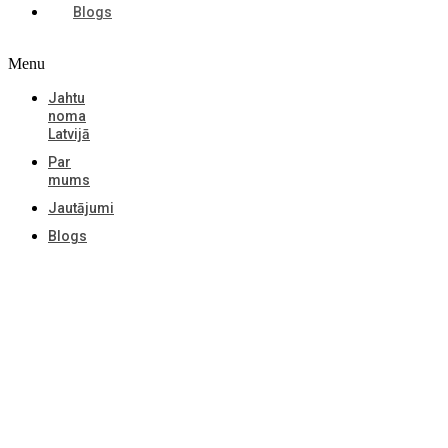
Blogs
Menu
Jahtu
noma
Latvijā
Par
mums
Jautājumi
Blogs