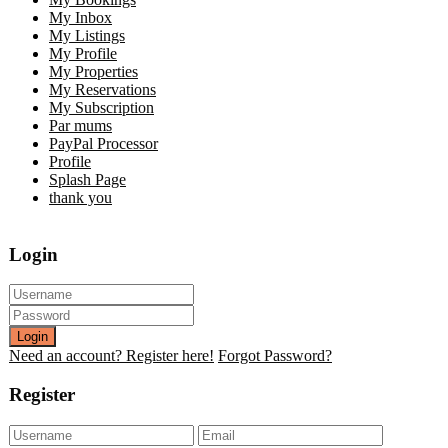
My Inbox
My Listings
My Profile
My Properties
My Reservations
My Subscription
Par mums
PayPal Processor
Profile
Splash Page
thank you
Login
Login
Need an account? Register here!
Forgot Password?
Register