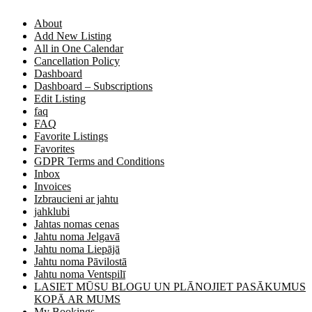
About
Add New Listing
All in One Calendar
Cancellation Policy
Dashboard
Dashboard – Subscriptions
Edit Listing
faq
FAQ
Favorite Listings
Favorites
GDPR Terms and Conditions
Inbox
Invoices
Izbraucieni ar jahtu
jahklubi
Jahtas nomas cenas
Jahtu noma Jelgavā
Jahtu noma Liepājā
Jahtu noma Pāvilostā
Jahtu noma Ventspilī
LASIET MŪSU BLOGU UN PLĀNOJIET PASĀKUMUS
KOPĀ AR MUMS
My Bookings