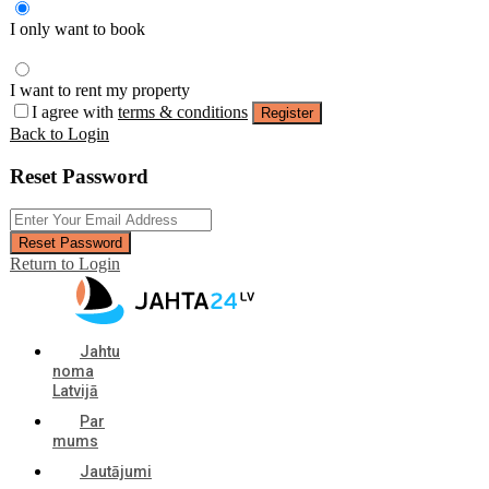
I only want to book
I want to rent my property
I agree with
terms & conditions
Register
Back to Login
Reset Password
Reset Password
Return to Login
Jahtu
noma
Latvijā
Par
mums
Jautājumi