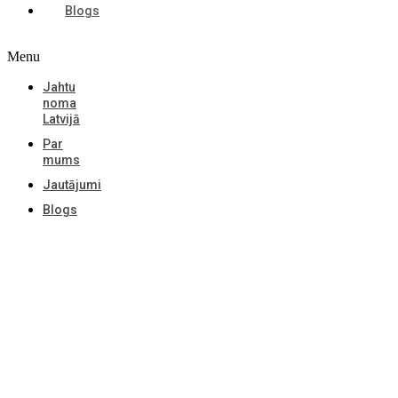
Blogs
Menu
Jahtu
noma
Latvijā
Par
mums
Jautājumi
Blogs