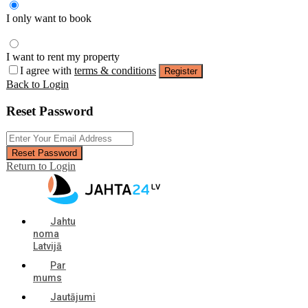
I only want to book
I want to rent my property
I agree with
terms & conditions
Register
Back to Login
Reset Password
Reset Password
Return to Login
Jahtu
noma
Latvijā
Par
mums
Jautājumi