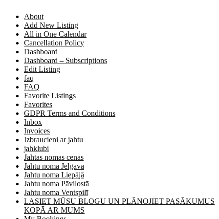
About
Add New Listing
All in One Calendar
Cancellation Policy
Dashboard
Dashboard – Subscriptions
Edit Listing
faq
FAQ
Favorite Listings
Favorites
GDPR Terms and Conditions
Inbox
Invoices
Izbraucieni ar jahtu
jahklubi
Jahtas nomas cenas
Jahtu noma Jelgavā
Jahtu noma Liepājā
Jahtu noma Pāvilostā
Jahtu noma Ventspilī
LASIET MŪSU BLOGU UN PLĀNOJIET PASĀKUMUS
KOPĀ AR MUMS
My Bookings