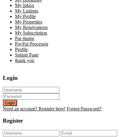
My Inbox
My Listings
My Profile
My Properties
My Reservations
My Subscription
Par mums
PayPal Processor
Profile
Splash Page
thank you
Login
Login
Need an account? Register here!
Forgot Password?
Register