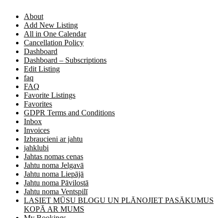
About
Add New Listing
All in One Calendar
Cancellation Policy
Dashboard
Dashboard – Subscriptions
Edit Listing
faq
FAQ
Favorite Listings
Favorites
GDPR Terms and Conditions
Inbox
Invoices
Izbraucieni ar jahtu
jahklubi
Jahtas nomas cenas
Jahtu noma Jelgavā
Jahtu noma Liepājā
Jahtu noma Pāvilostā
Jahtu noma Ventspilī
LASIET MŪSU BLOGU UN PLĀNOJIET PASĀKUMUS
KOPĀ AR MUMS
My Bookings