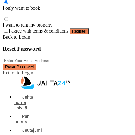
I only want to book
I want to rent my property
I agree with
terms & conditions
Register
Back to Login
Reset Password
Reset Password
Return to Login
Jahtu
noma
Latvijā
Par
mums
Jautājumi