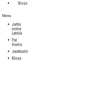
Blogs
Menu
Jahtu
noma
Latvijā
Par
mums
Jautājumi
Blogs