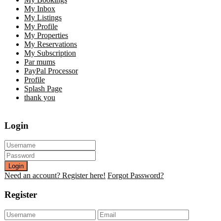
My Inbox
My Listings
My Profile
My Properties
My Reservations
My Subscription
Par mums
PayPal Processor
Profile
Splash Page
thank you
Login
Login
Need an account? Register here!
Forgot Password?
Register