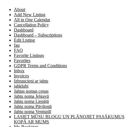
About
Add New Listing
All in One Calendar
Cancellation Policy
Dashboard
Dashboard – Subscriptions
Edit Listing
faq
FAQ
Favorite Listings
Favorites
GDPR Terms and Conditions
Inbox
Invoices
Izbraucieni ar jahtu
jahklubi
Jahtas nomas cenas
Jahtu noma Jelgavā
Jahtu noma Liepājā
Jahtu noma Pāvilostā
Jahtu noma Ventspilī
LASIET MŪSU BLOGU UN PLĀNOJIET PASĀKUMUS
KOPĀ AR MUMS
My Bookings