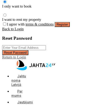
I only want to book
I want to rent my property
I agree with
terms & conditions
Register
Back to Login
Reset Password
Reset Password
Return to Login
Jahtu
noma
Latvijā
Par
mums
Jautājumi