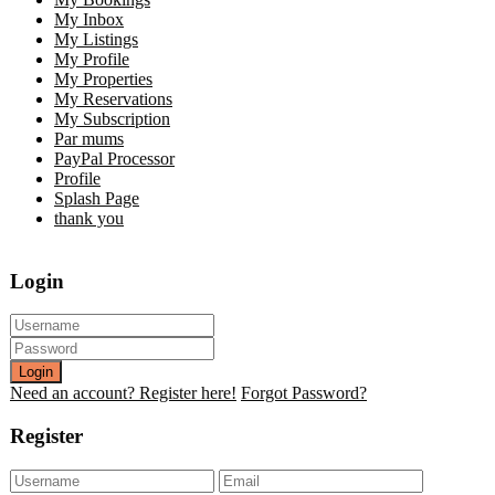
My Inbox
My Listings
My Profile
My Properties
My Reservations
My Subscription
Par mums
PayPal Processor
Profile
Splash Page
thank you
Login
Login
Need an account? Register here!
Forgot Password?
Register