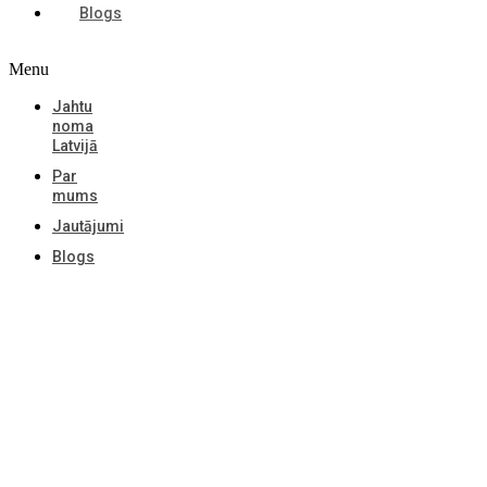
Blogs
Menu
Jahtu
noma
Latvijā
Par
mums
Jautājumi
Blogs