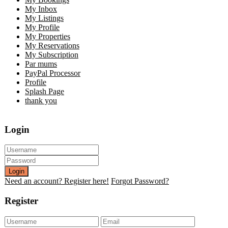
My Inbox
My Listings
My Profile
My Properties
My Reservations
My Subscription
Par mums
PayPal Processor
Profile
Splash Page
thank you
Login
Login
Need an account? Register here!
Forgot Password?
Register