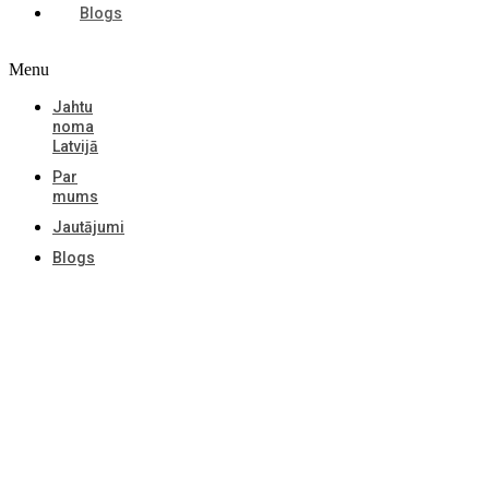
Blogs
Menu
Jahtu
noma
Latvijā
Par
mums
Jautājumi
Blogs