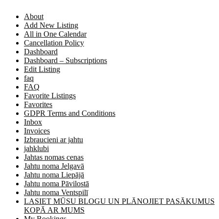
About
Add New Listing
All in One Calendar
Cancellation Policy
Dashboard
Dashboard – Subscriptions
Edit Listing
faq
FAQ
Favorite Listings
Favorites
GDPR Terms and Conditions
Inbox
Invoices
Izbraucieni ar jahtu
jahklubi
Jahtas nomas cenas
Jahtu noma Jelgavā
Jahtu noma Liepājā
Jahtu noma Pāvilostā
Jahtu noma Ventspilī
LASIET MŪSU BLOGU UN PLĀNOJIET PASĀKUMUS
KOPĀ AR MUMS
My Bookings