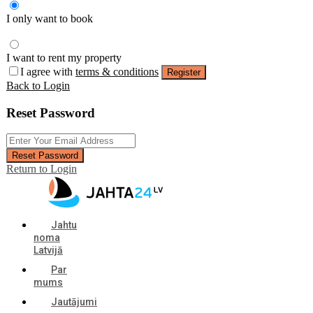
I only want to book
I want to rent my property
I agree with
terms & conditions
Register
Back to Login
Reset Password
Reset Password
Return to Login
Jahtu
noma
Latvijā
Par
mums
Jautājumi