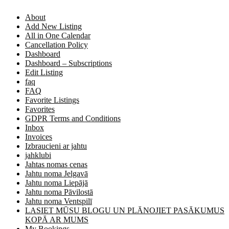
About
Add New Listing
All in One Calendar
Cancellation Policy
Dashboard
Dashboard – Subscriptions
Edit Listing
faq
FAQ
Favorite Listings
Favorites
GDPR Terms and Conditions
Inbox
Invoices
Izbraucieni ar jahtu
jahklubi
Jahtas nomas cenas
Jahtu noma Jelgavā
Jahtu noma Liepājā
Jahtu noma Pāvilostā
Jahtu noma Ventspilī
LASIET MŪSU BLOGU UN PLĀNOJIET PASĀKUMUS
KOPĀ AR MUMS
My Bookings