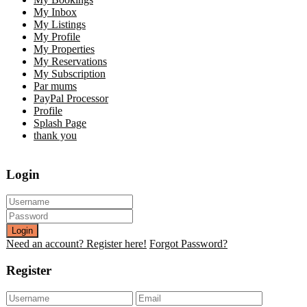
My Inbox
My Listings
My Profile
My Properties
My Reservations
My Subscription
Par mums
PayPal Processor
Profile
Splash Page
thank you
Login
Login
Need an account? Register here!
Forgot Password?
Register