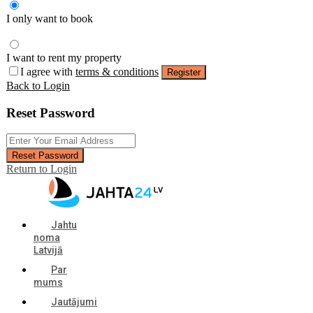
I only want to book
I want to rent my property
I agree with
terms & conditions
Register
Back to Login
Reset Password
Reset Password
Return to Login
Jahtu
noma
Latvijā
Par
mums
Jautājumi