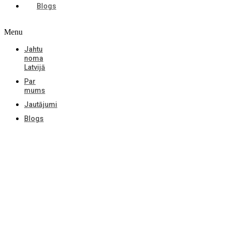
Blogs
Menu
Jahtu
noma
Latvijā
Par
mums
Jautājumi
Blogs