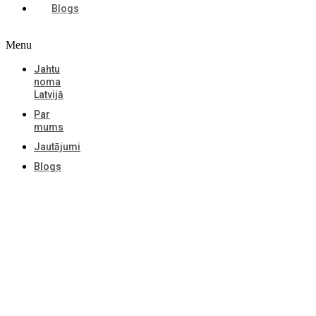
Blogs
Menu
Jahtu
noma
Latvijā
Par
mums
Jautājumi
Blogs