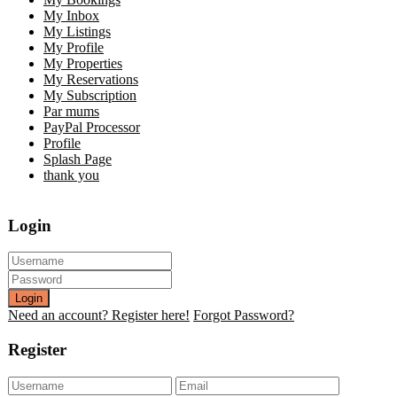
My Inbox
My Listings
My Profile
My Properties
My Reservations
My Subscription
Par mums
PayPal Processor
Profile
Splash Page
thank you
Login
Login
Need an account? Register here!
Forgot Password?
Register