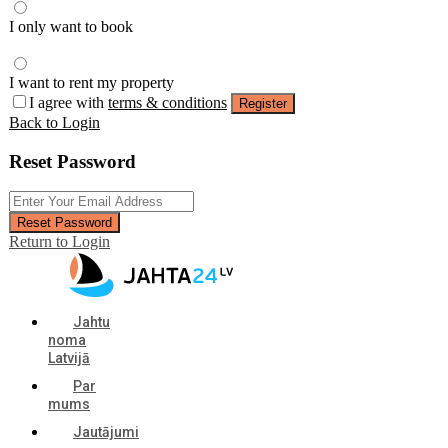
I only want to book
I want to rent my property
I agree with
terms & conditions
Register
Back to Login
Reset Password
Reset Password
Return to Login
Jahtu
noma
Latvijā
Par
mums
Jautājumi