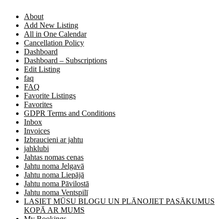
About
Add New Listing
All in One Calendar
Cancellation Policy
Dashboard
Dashboard – Subscriptions
Edit Listing
faq
FAQ
Favorite Listings
Favorites
GDPR Terms and Conditions
Inbox
Invoices
Izbraucieni ar jahtu
jahklubi
Jahtas nomas cenas
Jahtu noma Jelgavā
Jahtu noma Liepājā
Jahtu noma Pāvilostā
Jahtu noma Ventspilī
LASIET MŪSU BLOGU UN PLĀNOJIET PASĀKUMUS
KOPĀ AR MUMS
My Bookings