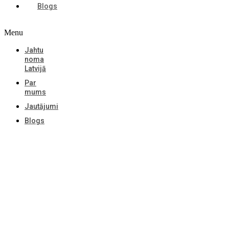
Blogs
Menu
Jahtu
noma
Latvijā
Par
mums
Jautājumi
Blogs