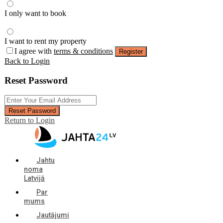
I only want to book
I want to rent my property
I agree with
terms & conditions
Register
Back to Login
Reset Password
Reset Password
Return to Login
Jahtu
noma
Latvijā
Par
mums
Jautājumi