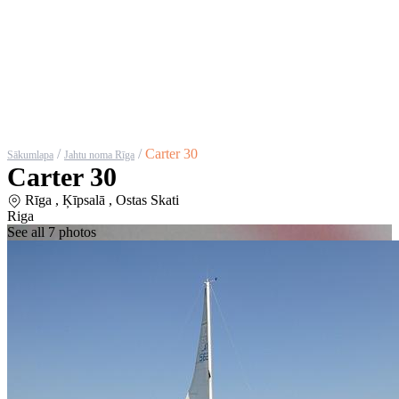
/
/
Carter 30
Sākumlapa
Jahtu noma Rīga
Carter 30
Rīga , Ķīpsalā , Ostas Skati
Riga
See all 7 photos