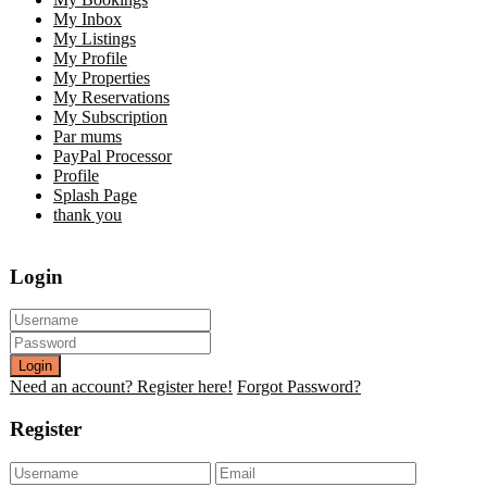
My Inbox
My Listings
My Profile
My Properties
My Reservations
My Subscription
Par mums
PayPal Processor
Profile
Splash Page
thank you
Login
Login
Need an account? Register here!
Forgot Password?
Register