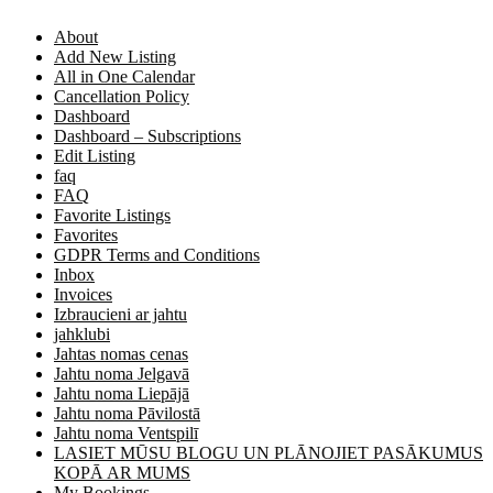
About
Add New Listing
All in One Calendar
Cancellation Policy
Dashboard
Dashboard – Subscriptions
Edit Listing
faq
FAQ
Favorite Listings
Favorites
GDPR Terms and Conditions
Inbox
Invoices
Izbraucieni ar jahtu
jahklubi
Jahtas nomas cenas
Jahtu noma Jelgavā
Jahtu noma Liepājā
Jahtu noma Pāvilostā
Jahtu noma Ventspilī
LASIET MŪSU BLOGU UN PLĀNOJIET PASĀKUMUS
KOPĀ AR MUMS
My Bookings