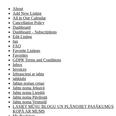
About
Add New Listing
All in One Calendar
Cancellation Policy
Dashboard
Dashboard – Subscriptions
Edit Listing
faq
FAQ
Favorite Listings
Favorites
GDPR Terms and Conditions
Inbox
Invoices
Izbraucieni ar jahtu
jahklubi
Jahtas nomas cenas
Jahtu noma Jelgavā
Jahtu noma Liepājā
Jahtu noma Pāvilostā
Jahtu noma Ventspilī
LASIET MŪSU BLOGU UN PLĀNOJIET PASĀKUMUS
KOPĀ AR MUMS
My Bookings