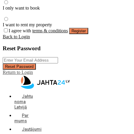
I only want to book
I want to rent my property
I agree with
terms & conditions
Register
Back to Login
Reset Password
Reset Password
Return to Login
Jahtu
noma
Latvijā
Par
mums
Jautājumi