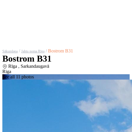
/
/
Bostrom B31
Sākumlapa
Jahtu noma Rīga
Bostrom B31
Rīga , Sarkandaugavā
Riga
See all 11 photos