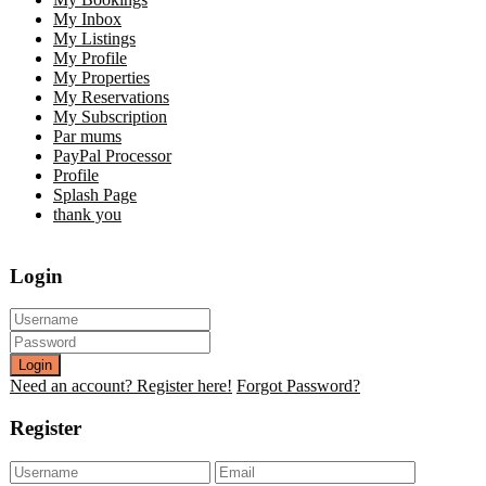
My Inbox
My Listings
My Profile
My Properties
My Reservations
My Subscription
Par mums
PayPal Processor
Profile
Splash Page
thank you
Login
Login
Need an account? Register here!
Forgot Password?
Register