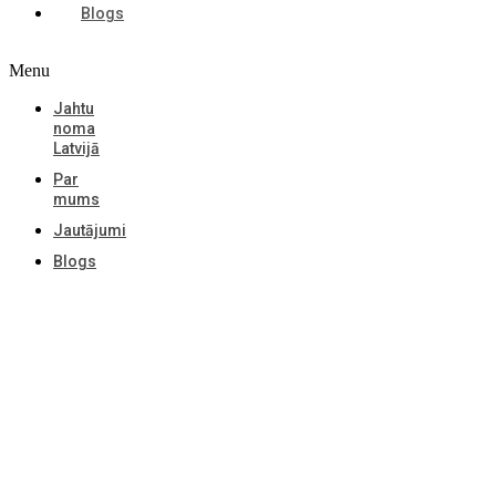
Blogs
Menu
Jahtu
noma
Latvijā
Par
mums
Jautājumi
Blogs